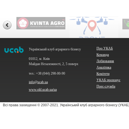
Про УКАБ
Український клуб аграрного бізнесу
Команда
01012, м. Київ
Лобіювання
Майдан Незалежності, 2, 5 поверх
Аналітика
тел.: +38 (044) 298-00-90
Комітети
УКАБ пропонує
info@ucab.ua
Прес-служба
www.old.ucab.ua/ua
Всі права захищенні © 2007-2021. Український клуб аграрного бізнесу (УКА