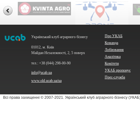
Про УКАБ
Український клуб аграрного бізнесу
Команда
01012, м. Київ
Лобіювання
Майдан Незалежності, 2, 5 поверх
Аналітика
тел.: +38 (044) 298-00-90
Комітети
УКАБ пропонує
info@ucab.ua
Прес-служба
www.old.ucab.ua/ua
Всі права захищенні © 2007-2021. Український клуб аграрного бізнесу (УКА