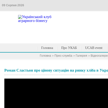
09 Серпня 2026
Головна
Про УКАБ
UCAB event
Головна
Прес-служба
Галерея
Вiдеогалере
Роман Сластьон про цінову ситуацію на ринку хліба в Укра