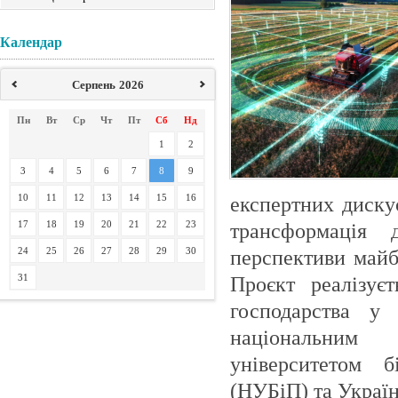
Календар
Серпень
2026
Пн
Вт
Ср
Чт
Пт
Сб
Нд
1
2
3
4
5
6
7
8
9
10
11
12
13
14
15
16
експертних диску
17
18
19
20
21
22
23
трансформація д
24
25
26
27
28
29
30
перспективи майб
31
Проєкт реалізуєт
господарства у
національним
університетом б
(НУБіП) та Украї