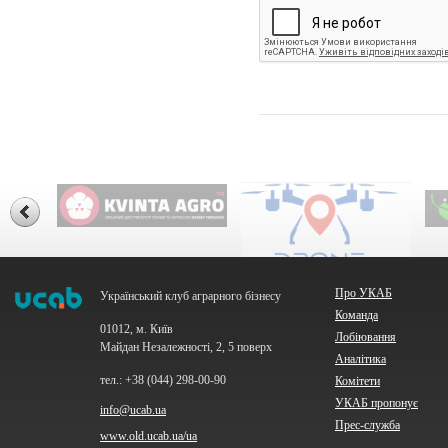
Про УКАБ
Український клуб аграрного бізнесу
Команда
01012, м. Київ
Лобіювання
Майдан Незалежності, 2, 5 поверх
Аналітика
тел.: +38 (044) 298-00-90
Комітети
УКАБ пропонує
info@ucab.ua
Прес-служба
www.old.ucab.ua/ua