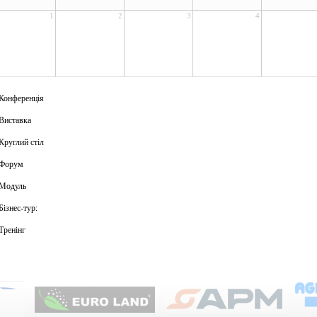
1
2
3
4
Конференція
Виставка
Круглий стіл
Форум
Модуль
Бізнес-тур:
Тренінг