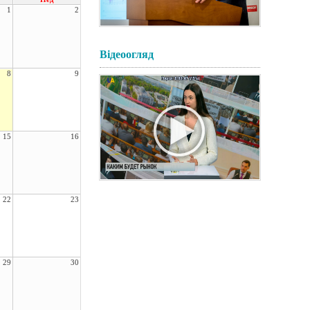
1
2
Відеоогляд
8
9
15
16
22
23
29
30