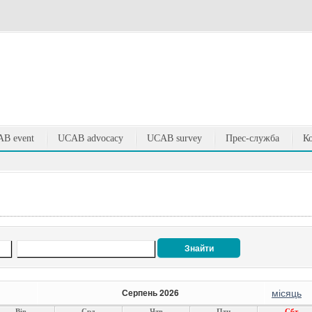
B event
UCAB advocacy
UCAB survey
Прес-служба
К
місяць
Серпень 2026
Вів
Срд
Чтв
Птн
Сбт