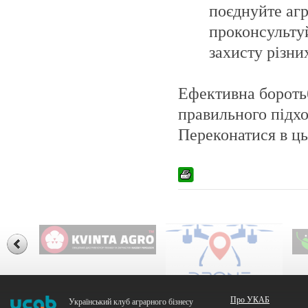
поєднуйте агр
проконсульту
захисту різни
Ефективна боротьб
правильного підход
Переконатися в ц
Про УКАБ
Український клуб аграрного бізнесу