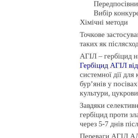
Передпосівний
Вибір конкуре
Хімічні методи
Точкове застосува
таких як післясхо
АГІЛ – гербіцид н
Гербіцид АГІЛ в
системної дії для
бур’янів у посівах
культури, цукров
Завдяки селектив
гербіцид проти зл
через 5-7 днів пі
Переваги АГІЛ 