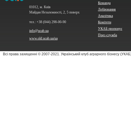
Команда
01012, м. Київ
Лобіювання
Майдан Незалежності, 2, 5 поверх
Аналітика
тел.: +38 (044) 298-00-90
Комітети
УКАБ пропонує
info@ucab.ua
Прес-служба
www.old.ucab.ua/ua
Всі права захищенні © 2007-2021. Український клуб аграрного бізнесу (УКА