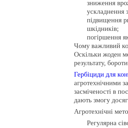
зниження вро
ускладнення 
підвищення р
шкідників;
погіршення як
Чому важливий ком
Оскільки жоден ме
результату, борот
Гербіциди для кон
агротехнічними з
засміченості в по
дають змогу досяг
Агротехнічні мет
Регулярна сів