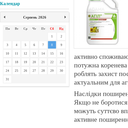
Календар
Серпень
2026
Пн
Вт
Ср
Чт
Пт
Сб
Нд
1
2
3
4
5
6
7
8
9
10
11
12
13
14
15
16
активно споживают
17
18
19
20
21
22
23
потужна коренева
24
25
26
27
28
29
30
роблять захист по
31
актуальним для агр
Наслідки поширен
Якщо не боротися 
можуть суттєво вп
активне поширенн