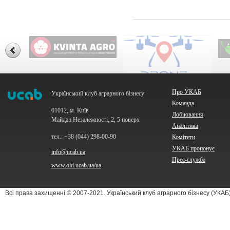
Про УКАБ
Український клуб аграрного бізнесу
Команда
01012, м. Київ
Лобіювання
Майдан Незалежності, 2, 5 поверх
Аналітика
тел.: +38 (044) 298-00-90
Комітети
УКАБ пропонує
info@ucab.ua
Прес-служба
www.old.ucab.ua/ua
Всі права захищенні © 2007-2021. Український клуб аграрного бізнесу (УКА