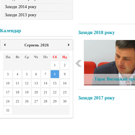
Заходи 2014 року
Заходи 2013 року
Календар
Заходи 2018 року
Серпень
2026
Пн
Вт
Ср
Чт
Пт
Сб
Нд
1
2
3
4
5
6
7
8
9
с
Тарас Висоцький пр
10
11
12
13
14
15
16
м у
ефективність систем
17
18
19
20
21
22
23
Заходи 2017 року
держпідтримки АП
24
25
26
27
28
29
30
31