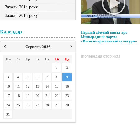
Заходи 2014 року
Заходи 2013 року
Календар
Перший діловий канал про
Міжнародний форум
«Високомаржинальні культури»
Серпень
2026
[попередня сторінка]
Пн
Вт
Ср
Чт
Пт
Сб
Нд
1
2
3
4
5
6
7
8
9
10
11
12
13
14
15
16
17
18
19
20
21
22
23
24
25
26
27
28
29
30
31