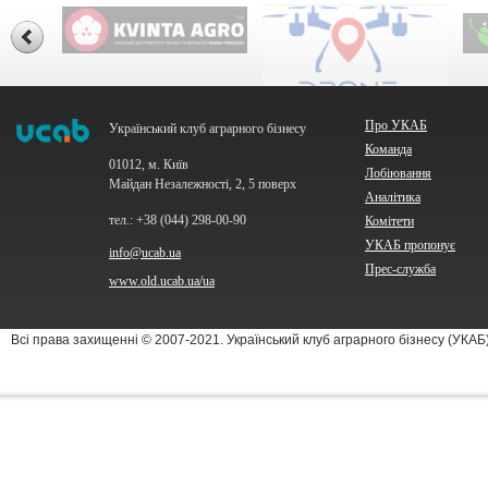
Про УКАБ
Український клуб аграрного бізнесу
Команда
01012, м. Київ
Лобіювання
Майдан Незалежності, 2, 5 поверх
Аналітика
тел.: +38 (044) 298-00-90
Комітети
УКАБ пропонує
info@ucab.ua
Прес-служба
www.old.ucab.ua/ua
Всі права захищенні © 2007-2021. Український клуб аграрного бізнесу (УКА