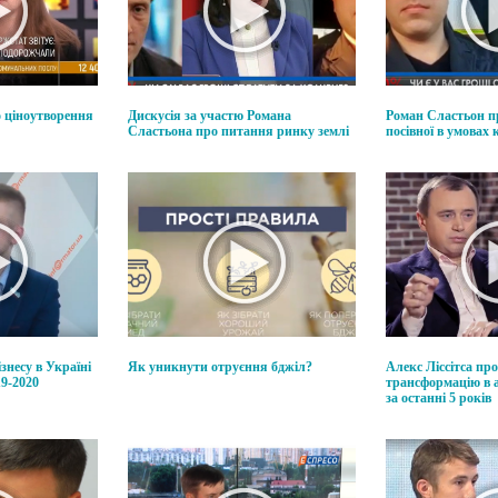
 ціноутворення
Дискусія за участю Романа
Роман Сластьон п
Сластьона про питання ринку землі
посівної в умовах
знесу в Україні
Як уникнути отруєння бджіл?
Алекс Ліссітса пр
19-2020
трансформацію в 
за останні 5 років