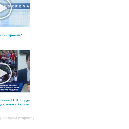
ічний врожай?
рішення ЄСПЛ щодо
аж землі в Україні
[наступна сторінка]