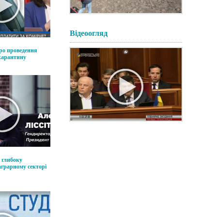
Відеоогляд
ро проведення
 карантину
о глибоку
аграрному секторі