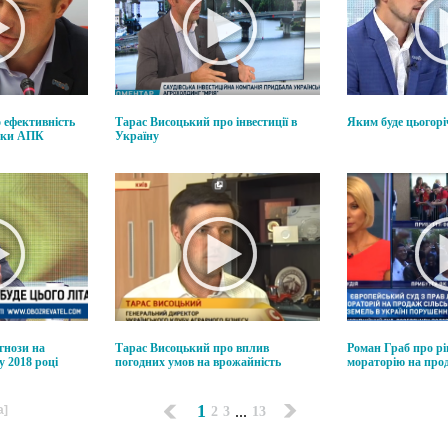
 ефективність
Тарас Висоцький про інвестиції в
Яким буде цьогор
мки АПК
Україну
гнози на
Тарас Висоцький про вплив
Роман Граб про 
у 2018 році
погодних умов на врожайність
мораторію на прод
1
а]
...
2
3
13