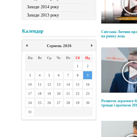
Заходи 2014 року
Заходи 2013 року
Календар
Світлана Литвин про
на ринку яєць
Серпень
2026
Пн
Вт
Ср
Чт
Пт
Сб
Нд
1
2
3
4
5
6
7
8
9
10
11
12
13
14
15
16
17
18
19
20
21
22
23
Розвиток аграгного бі
24
25
26
27
28
29
30
тренди і прогнози 20
31