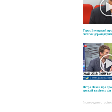
Тарас Висоцький про
системи держпідтри
Петро Лахай про про
врожай та рівень цін 
[попередня сторінк