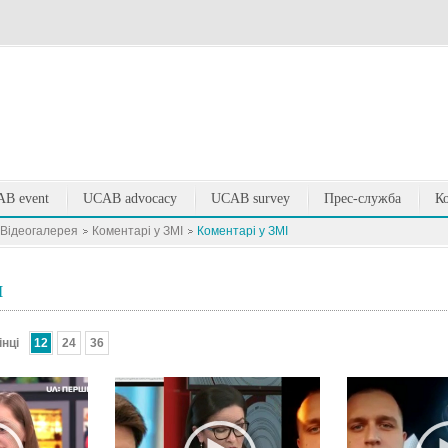
B event
UCAB advocacy
UCAB survey
Прес-служба
К
Вiдеогалерея
Коментарі у ЗМІ
Коментарі у ЗМІ
І
інці
12
24
36